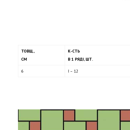
ТОВЩ.,
К-СТЬ
СМ
В 1 РЯДІ, ШТ.
6
I – 12