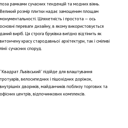
поза рамками сучасних тенденцій та модних віянь.
Великий розмір плитки надає замощеним площам
монументальності. Шляхетність і простота — ось
основні переваги дизайну, в якому використовується
даний виріб. Ця строга бруківка вигідно відтінить як
витончену красу стародавньої архітектури, так і сміливі
лінії сучасних споруд.
“Квадрат Львівський” підійде для влаштування
тротуарів, велосипедних і пішохідних доріжок,
внутрішніх двориків, майданчиків поблизу торгових та
офісних центрів, відпочинкових комплексів.