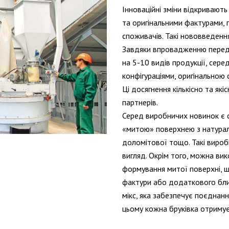
Інноваційні зміни відкривают
та оригінальними фактурами, 
споживачів. Такі нововведенн
Завдяки впровадженню передо
на 5-10 видів продукції, сер
конфігураціями, оригінальною
Ці досягнення кількісно та які
партнерів.
Серед виробничих новинок є 
«митою» поверхнею з натураль
доломітової тощо. Такі виро
вигляд. Окрім того, можна вик
формування митої поверхні, щ
фактури або додаткового бли
мікс, яка забезпечує поєднан
цьому кожна бруківка отримує