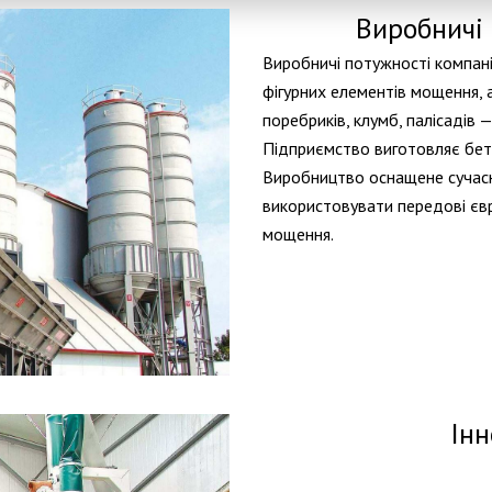
Виробничі
Виробничі потужності компан
фігурних елементів мощення,
поребриків, клумб, палісадів —
Підприємство виготовляє бет
Виробництво оснащене сучас
використовувати передові євр
мощення.
Інн