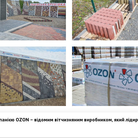
анією ОZON – відомим вітчизняним виробником, який лідиру