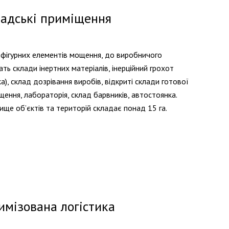
адські приміщення
 фігурних елементів мощення, до виробничого
ь склади інертних матеріалів, інерційний грохот
), склад дозрівання виробів, відкриті склади готової
іщення, лабораторія, склад барвників, автостоянка.
ище об’єктів та територій складає понад 15 га.
имізована логістика