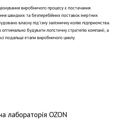
іонування виробничого процесу є постачання
ння швидких та безперебійних поставок інертних
будовано власну під’їзну залізничну колію підприємства.
 оптимально будувати логістичну стратегію компанії, а
всі подальші етапи виробничого циклу.
на лабораторія OZON