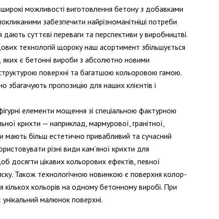
ь широкі можливості виготовлення бетону з добавками
покликаними забезпечити найрізноманітніші потреби
я дають суттєві переваги та перспективи у виробництві.
вих технологій щороку наш асортимент збільшується
ед яких є бетонні вироби з абсолютно новими
 структурою поверхні та багатшою кольоровою гамою.
сно збагачують пропозицію для наших клієнтів і
фігурні елементи мощення зі спеціальною фактурною
ної крихти — наприклад, мармурової, гранітної,
би мають більш естетично привабливий та сучасний
ористовувати різні види кам’яної крихти для
об досягти цікавих кольорових ефектів, певної
ску. Також технологічною новинкою є поверхня колор-
ня кількох кольорів на одному бетонному виробі. При
 унікальний малюнок поверхні.