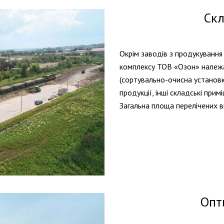
Скл
Окрім заводів з продукування
комплексу ТОВ «Озон» належат
(сортувально-очисна установка
продукції, інші складські прим
Загальна площа перелічених в
Опт