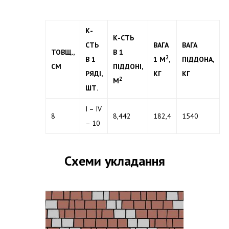
К-
К-СТЬ
СТЬ
ВАГА
ВАГА
ТОВЩ.,
В 1
2
В 1
1 М
,
ПІДДОНА,
СМ
ПІДДОНІ,
РЯДІ,
КГ
КГ
2
М
ШТ.
I – IV
8
8,442
182,4
1540
– 10
Схеми укладання