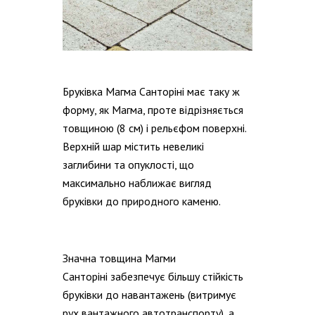
Бруківка Магма Санторіні має таку ж
форму, як Магма, проте відрізняється
товщиною (8 см) і рельєфом поверхні.
Верхній шар містить невеликі
заглибини та опуклості, що
максимально наближає вигляд
бруківки до природного каменю.
Значна товщина Магми
Санторіні забезпечує більшу стійкість
бруківки до навантажень (витримує
рух вантажного автотранспорту), а