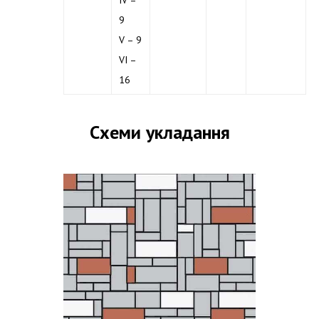
IV –
9
V – 9
VI –
16
Схеми укладання