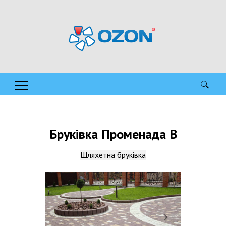
Пошук:
Бруківка Променада B
Шляхетна бруківка