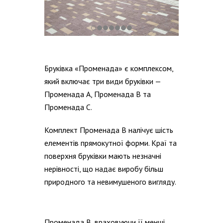
Бруківка «Променада» є комплексом,
який включає три види бруківки —
Променада А, Променада В та
Променада С.
Комплект Променада В налічує шість
елементів прямокутної форми. Краї та
поверхня бруківки мають незначні
нерівності, що надає виробу більш
природного та невимушеного вигляду.
Променада В, враховуючи її менші