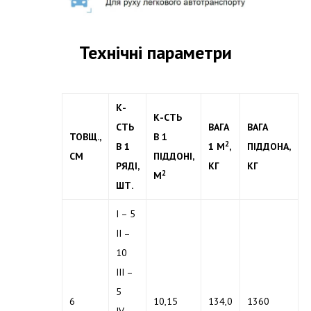
Технічні параметри
К-
К-СТЬ
СТЬ
ВАГА
ВАГА
ТОВЩ.,
В 1
2
В 1
1 М
,
ПІДДОНА,
СМ
ПІДДОНІ,
РЯДІ,
КГ
КГ
2
М
ШТ.
I – 5
II –
10
III –
5
6
10,15
134,0
1360